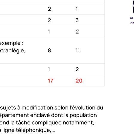
2
1
2
3
1
2
exemple :
étraplégie,
8
11
1
2
17
20
sujets à modification selon l’évolution du
épartement enclavé dont la population
 rend la tâche compliquée notamment,
e ligne téléphonique,…