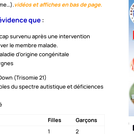
sme…).
vidéos et affiches en bas de page.
 évidence que
:
icap survenu après une intervention
lever le membre malade.
ladie d’origine congénitale
orgnes
Down (Trisomie 21)
bles du spectre autistique et déficiences
é
Filles
Garçons
1
2